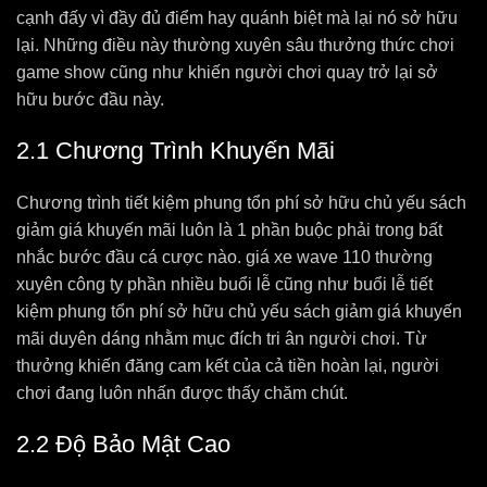
cạnh đấy vì đầy đủ điểm hay quánh biệt mà lại nó sở hữu
lại. Những điều này thường xuyên sâu thưởng thức chơi
game show cũng như khiến người chơi quay trở lại sở
hữu bước đầu này.
2.1 Chương Trình Khuyến Mãi
Chương trình tiết kiệm phung tổn phí sở hữu chủ yếu sách
giảm giá khuyến mãi luôn là 1 phần buộc phải trong bất
nhắc bước đầu cá cược nào. giá xe wave 110 thường
xuyên công ty phần nhiều buổi lễ cũng như buổi lễ tiết
kiệm phung tổn phí sở hữu chủ yếu sách giảm giá khuyến
mãi duyên dáng nhằm mục đích tri ân người chơi. Từ
thưởng khiến đăng cam kết của cả tiền hoàn lại, người
chơi đang luôn nhấn được thấy chăm chút.
2.2 Độ Bảo Mật Cao