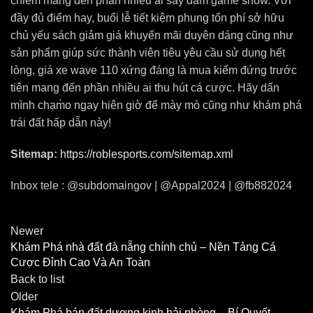
chiếm mang đến phần nhiều ai say đắm game show. Với
đầy đủ điểm hay, buổi lễ tiết kiệm phung tổn phí sở hữu
chủ yếu sách giảm giá khuyến mãi duyên dáng cũng như
sản phẩm giúp sức thành viên tiêu yêu cầu sử dụng hết
lòng, giá xe wave 110 xứng đáng là mua kiếm đứng trước
tiên mang đến phần nhiều ai thu hút cá cược. Hãy dấn
mình chạm̀o ngay hiên giờ để mày mò cũng như khám phá
trái đất hấp dẫn này!
Sitemap:
https://roblesports.com/sitemap.xml
Inbox tele : @subdomaingov | @Appal2024 | @fb882024
Newer
Khám Phá nhà đất đà nẵng chính chủ – Nền Tảng Cá
Cược Đỉnh Cao Và An Toàn
Back to list
Older
Khám Phá bán đất dương kinh hải phòng – Bí Quyết