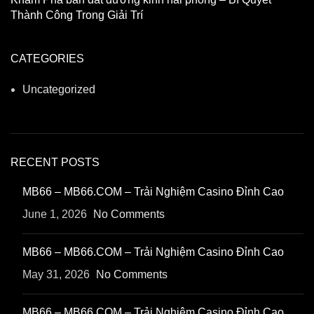
Thành Công Trong Giải Trí
CATEGORIES
Uncategorized
RECENT POSTS
MB66 – MB66.COM – Trải Nghiệm Casino Đỉnh Cao
June 1, 2026
No Comments
MB66 – MB66.COM – Trải Nghiệm Casino Đỉnh Cao
May 31, 2026
No Comments
MB66 – MB66.COM – Trải Nghiệm Casino Đỉnh Cao