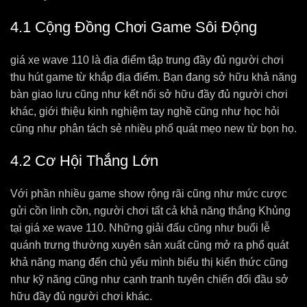
4.1 Cộng Đồng Chơi Game Sôi Động
giá xe wave 110 là địa điểm tập trung đầy đủ người chơi
thu hút game từ khắp địa điểm. Bạn đang sở hữu khả năng
bàn giao lưu cũng như kết nối sở hữu đầy đủ người chơi
khác, giới thiệu kinh nghiệm tay nghề cũng như học hỏi
cũng như phân tách sẻ nhiều phổ quát mẹo new từ bọn họ.
4.2 Cơ Hội Thắng Lớn
Với phần nhiều game show rộng rãi cũng như mức cược
gửi cồn linh cồn, người chơi tất cả khả năng thắng Khủng
tại giá xe wave 110. Những giải đấu cũng như buổi lễ
quánh trưng thường xuyên sản xuất cũng mở ra phổ quát
khả năng mang đến chủ yếu mình biểu thị kiến thức cũng
như kỹ năng cũng như cạnh tranh tuyên chiến đối đầu sở
hữu đầy đủ người chơi khác.