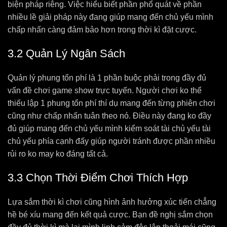
biện pháp riêng. Việc hiểu biết phần phổ quát về phần
nhiều lề giải pháp này đang giúp mang đến chủ yếu mình
chấp nhấn càng đảm bảo hơn trong thời kì đặt cược.
3.2 Quản Lý Ngân Sách
Quản lý phung tổn phí là 1 phần buộc phải trong đầy đủ
vấn đề chơi game show trực tuyến. Người chơi ko thể
thiếu lập 1 phung tổn phí thí dụ mang đến từng phiên chơi
cũng như chấp nhấn tuân theo nó. Điều này đang ko đầy
đủ giúp mang đến chủ yếu mình kiểm soát tài chủ yếu tài
chủ yếu phía cạnh đấy giúp người tránh được phần nhiều
rủi ro ko may ko đáng tất cả.
3.3 Chọn Thời Điểm Chơi Thích Hợp
Lựa sắm thời kì chơi cũng hình ảnh hưởng xúc tiến chẳng
hề bé xíu mang đến kết quả cược. Bạn đề nghị sắm chọn