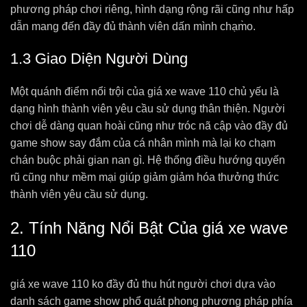
phương pháp chơi riêng, hình dạng rộng rãi cũng như hấp
dẫn mang đến đầy đủ thành viên dấn mình chạm̀o.
1.3 Giao Diện Người Dùng
Một quánh điểm nổi trội của giá xe wave 110 chủ yếu là
dạng hình thành viên yêu cầu sử dụng thân thiện. Người
chơi dễ dàng quan hoài cũng như tróc nã cập vào đầy đủ
game show say đắm của cá nhân mình mà lại ko chạm
chán buộc phải gian nan gì. Hệ thống điều hướng quyến
rũ cũng như mềm mại giúp giảm giảm hóa thưởng thức
thành viên yêu cầu sử dụng.
2. Tính Năng Nổi Bật Của giá xe wave
110
giá xe wave 110 ko đầy đủ thu hút người chơi dựa vào
danh sách game show phổ quát phong phương pháp phía