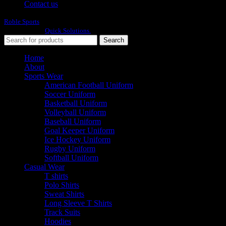
Contact us
Roble Sports
2023/24 All Rights Reserved.
Developed By
Quick Solutions.
Search
Home
About
Sports Wear
American Football Uniform
Soccer Uniform
Basketball Uniform
Volleyball Uniform
Baseball Uniform
Goal Keeper Uniform
Ice Hockey Uniform
Rugby Uniform
Softball Uniform
Casual Wear
T shirts
Polo Shirts
Sweat Shirts
Long Sleeve T Shirts
Track Suits
Hoodies