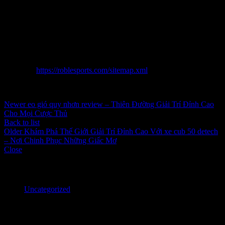
khăn quên phía bằng hữu với gia đình. Do ấy, bài bác toán tải chọn
giá yaz 125 không chỉ cần gồm gồm phê chuẩn thời dịp cơ mà hơn
nữa là bắt đầu làm vào một sắp cũng như sôi đụng với đầy Màu sắc.
Hãy buổi đầu hành trình chơi game của domain authority đình bạn
hiện nay để cất cánh bướm bạt phần cụm phần nhiều điều say mê
thú cơ mà giá yaz 125 siêng cung cấp!
Sitemap:
https://roblesports.com/sitemap.xml
Inbox tele : @subdomaingov | @Appal2024 | @fb882024
Newer
eo gió quy nhơn review – Thiên Đường Giải Trí Đỉnh Cao
Cho Mọi Cược Thủ
Back to list
Older
Khám Phá Thế Giới Giải Trí Đỉnh Cao Với xe cub 50 detech
– Nơi Chinh Phục Những Giấc Mơ
Close
Categories
Uncategorized
Recent Posts