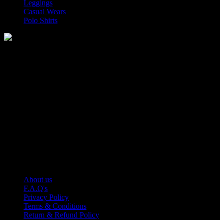
Leggings
Casual Wears
Polo Shirts
Manufacturer of Sports, Fitness and Casual Wears..
Moh Usman Nagar Bonkan Gohd Pura Road 51310 Sialkot,
Pakistan.
WhatsApp: +92 314 174 2672
Phone: +92 314 174 2672
E-mail: info@roblesports.com
USEFULL LINKS
About us
F.A.Q's
Privacy Policy
Terms & Conditions
Return & Refund Policy