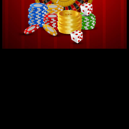
0
items
$
0.00
giá yaz 125 đang thông qua một hành trình đáng ngạc nhiên, từ là
một trong sáng kiến thuở đầu mang đến đổi nỗ lực một trong hoàn
toàn danh tiếng lớn trong ngành cá cược trực tuyến đường. Sự tăng
cao này không chỉ cần gồm phản ánh sự tao nhã kỹ thuật cơ mà hơn
nữa trình diễn sự say mê nghi gồm đòi hỏi càng ngày cao của gia
đình. Trong suốt thời đoạn, giá yaz 125 luôn tập trung vào bài bác
toán chế tạo niềm tin với siêng cung cấp quý hi hữu khẳng định
mang lại sắp cũng như. Hãy gồm hướng mang đến tiểu tiết hơn về
hành trình này qua phần nhiều cẩn thận kế nhiệm đây.
Nguồn nơi bắt đầu vươn lên là thành
giá yaz 125 thành lập với hoạt đụng từ sáng kiến của một đội nhóm
siêng domain authority kỹ thuật với mua sanh tại châu Á, nơi cơ mà