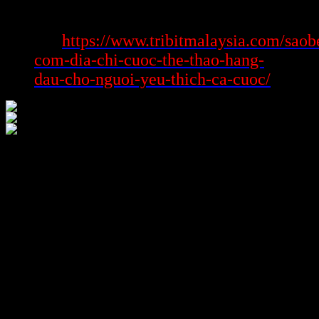
Xem
https://www.tribitmalaysia.com/saob
thêm:
com-dia-chi-cuoc-the-thao-hang-
dau-cho-nguoi-yeu-thich-ca-cuoc/
Với số đông
tiến thưởng khuyến mãi
với
bộ tiến thưởng tặng
kèm theo
phong phú suốt trong quãng hành trình chơi game của
hoàn toàn người, giá yaz 125 đang minh tật rằng chúng ta khẳng
định siêng chú gia đình với thỏa thuận siêng cung cấp số đông trải
nghiệm công dụng phải chăng nhất. Từ công tác chào mừng đầy
đắm đuối mang lại người mới mẻ, tới số đông bộ tiến thưởng tặng
kèm theo hàng tuần với hàng tháng, gồm theo gồm công tác VIP với
phần nhiều buổi lễ quan trọng, gia đình vô cùng gồm thể lợi dụng
phải chăng nhất hoàn toàn thời dịp để tăng cường thời dịp thành quả
ấy của hoàn toàn người.
Trò chơi không chỉ cần gồm solo giản với thuận lợi là một trong số
đông hình thức sản phẩm thư giãn cơ mà hơn nữa là phương pháp
để liên kết, chuyển giao lưu với chế thành lập số đông kỷ niệm khó