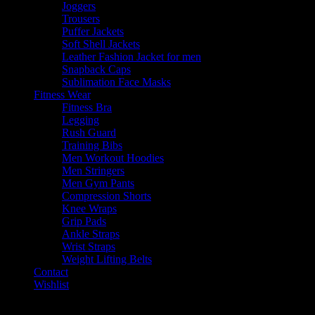
Joggers
Trousers
Puffer Jackets
Soft Shell Jackets
Leather Fashion Jacket for men
Snapback Caps
Sublimation Face Masks
Fitness Wear
Fitness Bra
Legging
Rush Guard
Training Bibs
Men Workout Hoodies
Men Stringers
Men Gym Pants
Compression Shorts
Knee Wraps
Grip Pads
Ankle Straps
Wrist Straps
Weight Lifting Belts
Contact
Wishlist
Shopping cart