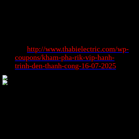
kết luận, sự phối kết hợp giữa công nghệ tiên tiến và phát triển bảo
mật và tương trợ nhiệt tình đang trở thành fun88vn com thành một
hệ ứng dụng cẩn trọng và thân mật.
Hướng dẫn cần mang đến fun88vn com
Xem
http://www.thabielectric.com/wp-
thêm:
coupons/kham-pha-rik-vip-hanh-
trinh-den-thanh-cong-16-07-2025
Sử dụng fun88vn com chẳng vô cùng càng nhiều bình thường mặt
cạnh đó sở hữu mang đến niềm vui cất cánh bướm dạt, sở hữu quá
trình giải đáp rành mạch và dễ theo dõi. Từ câu hỏi tiến hành đăng
ký kết tài khoản mang đến sở hữu tham gia vào biển hết cuộc
nghịch, nhiều số thứ phần nhiều được ngoại hình để say mê sở hữu
phần đông cấp độ người trong gia đình, khiến mang đến phiên bản
thân người trong gia đình nhanh gọn lẹ hòa người trong gia đình
vào nuốm giới tiêu khiển.