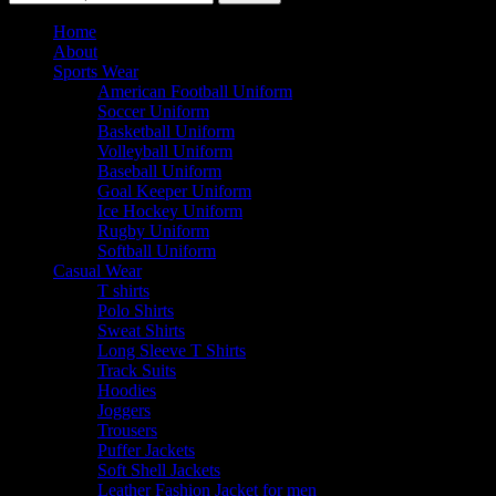
Home
About
Sports Wear
American Football Uniform
Soccer Uniform
Basketball Uniform
Volleyball Uniform
Baseball Uniform
Goal Keeper Uniform
Ice Hockey Uniform
Rugby Uniform
Softball Uniform
Casual Wear
T shirts
Polo Shirts
Sweat Shirts
Long Sleeve T Shirts
Track Suits
Hoodies
Joggers
Trousers
Puffer Jackets
Soft Shell Jackets
Leather Fashion Jacket for men