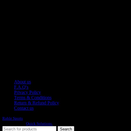
Manufacturer of Sports, Fitness and Casual Wears..
Moh Usman Nagar Bonkan Gohd Pura Road 51310 Sialkot,
Pakistan.
WhatsApp: +92 314 174 2672
Phone: +92 314 174 2672
E-mail: info@roblesports.com
USEFULL LINKS
About us
F.A.Q's
Privacy Policy
Terms & Conditions
Return & Refund Policy
Contact us
Roble Sports
2023/24 All Rights Reserved.
Developed By
Quick Solutions.
Search