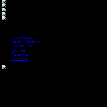
OUR CATEGORIES
Sports Wears
Baseball Uniforms
Fitness Wears
Leggings
Casual Wears
Polo Shirts
Manufacturer of Sports, Fitness and Casual Wears..
Moh Usman Nagar Bonkan Gohd Pura Road 51310 Sialkot,
Pakistan.
WhatsApp: +92 314 174 2672