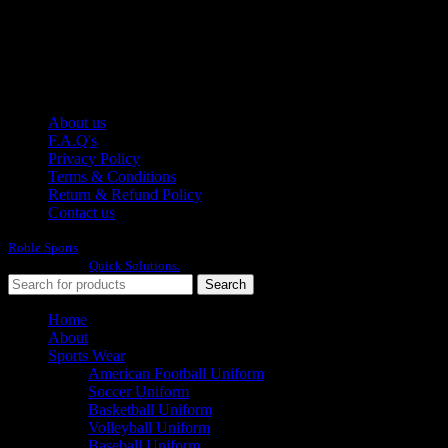
Phone: +92 314 174 2672
E-mail: info@roblesports.com
USEFULL LINKS
About us
F.A.Q's
Privacy Policy
Terms & Conditions
Return & Refund Policy
Contact us
Roble Sports
2023/24 All Rights Reserved.
Developed By
Quick Solutions.
Search
Home
About
Sports Wear
American Football Uniform
Soccer Uniform
Basketball Uniform
Volleyball Uniform
Baseball Uniform