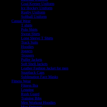
Goal Keeper Uniform
Ice Hockey Uniform
Rugby Uniform
Softball Uniform
Casual Wear
T shirts
Polo Shirts
Sweat Shirts
Long Sleeve T Shirts
Track Suits
Hoodies
Joggers
Trousers
Puffer Jackets
Soft Shell Jackets
Leather Fashion Jacket for men
Snapback Caps
Sublimation Face Masks
Fitness Wear
Fitness Bra
Legging
Rush Guard
Training Bibs
Men Workout Hoodies
Men Stringers