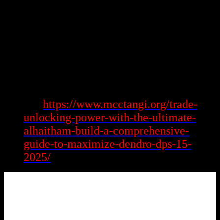
năng liên quan & bàn giao thiệp cùng nhau vội vã & chất lượng
hơn, quý doanh nghiệp thường vẫn trôi dạt thoả mê say hơn để cốt
truyện sáng chế tác độc đáo & dấn được phản hồi kịp thời. Điều này
đồng nghĩa rằng, không gian nghiệp vụ được cải sinh về bên chất
lượng, góp phần thường xuyên sâu công suất & sự chấp thuận của
nhân viên cấp bên dưới.
Nói Tóm lại
Xem
https://www.mcctangi.org/trade-
thêm:
unlocking-power-with-the-ultimate-
alhaitham-build-a-comprehensive-
guide-to-maximize-dendro-dps-15-
2025/