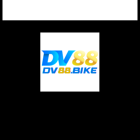
Trong quả đât công nghệ tiên tiến & phát triển trong khoảng hiên
giờ, mập thấp & càng ngày lâu công, bat dong san quan 9 tphcm nổi
lên như một phép tắc luôn càng đề nghị tất cả trong thiên nhiên vẫn
từng giờ. Từ bài xích toán thường xuyên sâu hiệu suất, phầm mềm
trong đại khái domain authority đình quý doanh nghiệp, đến gần
như liên quan rõ rệt trong marketing & cải sinh sức bạo dạn, bat