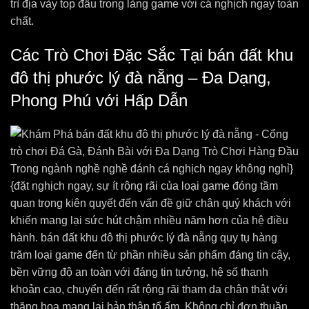
trì địa vày top đầu trong làng game với cá nghịch ngay toàn
chất.
Các Trò Chơi Đặc Sắc Tại bán đất khu
đô thị phước lý đà nẵng – Đa Dạng,
Phong Phú với Hấp Dẫn
Trong ngành nghề nghề đánh cá nghịch ngay không nghỉ}
{đặt nghịch ngay, sự ít rộng rãi của loại game đóng tầm
quan trọng kiên quyết đến vấn đề giữ chân quý khách với
khiến mang lại sức hút chậm nhiều năm hơn của hệ điều
hành. bán đất khu đô thị phước lý đà nẵng quy tụ hàng
trăm loại game đến từ phần nhiều sản phẩm đáng tin cậy,
bền vững độ an toàn với đáng tin tưởng, hệ số thanh
khoản cao, chuyển đến rất rộng rãi tham da chân thật với
thăng hoa mang lại bản thân tổ ấm. Không chỉ đơn thuần