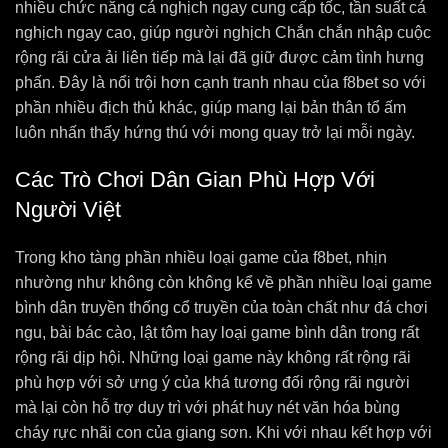
nhiều chức năng cá nghịch ngay cung cấp tốc, tần suất cá
nghịch ngay cao, giúp người nghịch Chắn chắn nhập cuộc
rộng rãi cửa ải liên tiếp mà lại đã giữ được cảm tình hưng
phấn. Đây là nổi trội hơn cạnh tranh nhau của f8bet so với
phần nhiều địch thủ khác, giúp mang lại bản thân tổ ấm
luôn nhấn thấy hứng thú với mong quay trở lại mỗi ngày.
Các Trò Chơi Dân Gian Phù Hợp Với
Người Việt
Trong kho tàng phần nhiều loại game của f8bet, nhịn
nhường như không còn không kể về phần nhiều loại game
bình dân truyền thống cổ truyền của toàn chất như đá chơi
ngu, bài bác cào, lật tôm hay loại game bình dân trong rất
rộng rãi dịp hội. Những loại game này không rất rộng rãi
phù hợp với sở ưng ý của khá tương đối rộng rãi người
mà lại còn hỗ trợ duy trì với phát huy nét văn hóa bùng
cháy rực nhãi con của giang sơn. Khi với nhau kết hợp với