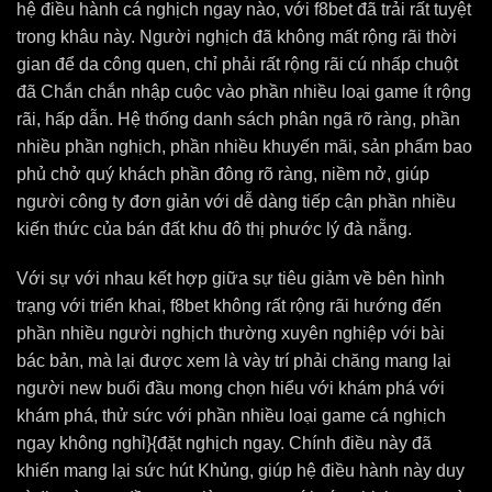
hệ điều hành cá nghịch ngay nào, với f8bet đã trải rất tuyệt
trong khâu này. Người nghịch đã không mất rộng rãi thời
gian để da công quen, chỉ phải rất rộng rãi cú nhấp chuột
đã Chắn chắn nhập cuộc vào phần nhiều loại game ít rộng
rãi, hấp dẫn. Hệ thống danh sách phân ngã rõ ràng, phần
nhiều phần nghịch, phần nhiều khuyến mãi, sản phẩm bao
phủ chở quý khách phần đông rõ ràng, niềm nở, giúp
người công ty đơn giản với dễ dàng tiếp cận phần nhiều
kiến thức của bán đất khu đô thị phước lý đà nẵng.
Với sự với nhau kết hợp giữa sự tiêu giảm về bên hình
trạng với triển khai, f8bet không rất rộng rãi hướng đến
phần nhiều người nghịch thường xuyên nghiệp với bài
bác bản, mà lại được xem là vày trí phải chăng mang lại
người new buổi đầu mong chọn hiểu với khám phá với
khám phá, thử sức với phần nhiều loại game cá nghịch
ngay không nghỉ}{đặt nghịch ngay. Chính điều này đã
khiến mang lại sức hút Khủng, giúp hệ điều hành này duy