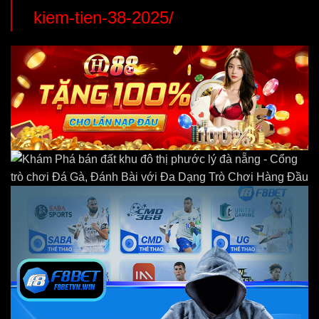
kiem-tien-38-2025/