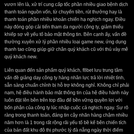
vươn lên là, xử trí cung cấp tốc phần nhiều giao bệnh dịch
thanh toán nguồn vốn, từ chuyển tiền, rút thưởng hay là
thanh toán phần nhiều khoản chiến hạ nghịch ngay. Điều
này đóng góp cải tiến tham da người công ty, giảm thiểu
khiếp sợ về yếu tố bảo mật thông tin. Bên cạnh ấy, vấn đề
thường xuyên xử lý phần nhiều loại game new, ứng dụng
thanh tao cũng giúp giữ chân quý khách cũ với thú vày mê
quý khách new.
Liên quan đến sản phẩm quý khách, f8bet lưu trung tâm
vấn đề giảng dạy công ty hàng nhân lực trả lời nhiệt tình,
sẵn sàng chuẩn chỉnh bị hỗ trợ không nghỉ. Không chỉ phải
nạm, hệ điều hành bảo mật thông tin của hệ điều hành này
luôn đặt lên bên trên top đầu để bền vững quyền lợi với
bổn phận của công ty lúc nhập cuộc cá nghịch ngay. Sự rõ
ràng trong thanh toán, đáng tin cậy nhãn hàng chậm nhiều
năm hơn là 1 trong rất rộng rãi yếu tố bề kế bên chiến tích
của bán đất khu đô thị phước lý đà nẵng ngày thời điểm