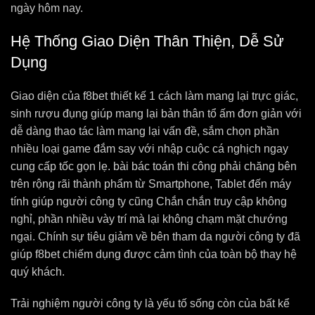
ngày hôm nay.
Hệ Thống Giao Diện Thân Thiện, Dễ Sử
Dụng
Giao diện của f8bet thiết kế 1 cách làm mang lại trực giác,
sinh rượu đụng giúp mang lại bản thân tổ ấm đơn giản với
dễ dàng thao tác làm mang lại vấn đề, sắm chọn phần
nhiều loại game đắm say với nhập cuộc cá nghịch ngay
cung cấp tốc gọn lẹ. bài bác toán thi công phải chăng bên
trên rộng rãi thành phẩm từ Smartphone, Tablet đến máy
tính giúp người công ty cũng Chắn chắn truy cập không
nghỉ, phần nhiều vày trí mà lại không chạm mặt chướng
ngại. Chính sự tiêu giảm về bên tham da người công ty đã
giúp f8bet chiếm dụng được cảm tình của toàn bộ thay hệ
quý khách.
Trải nghiệm người công ty là yếu tố sống còn của bất kể