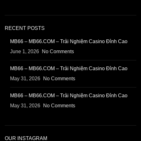
RECENT POSTS
MB66 – MB66.COM – Trải Nghiệm Casino Đỉnh Cao
June 1, 2026
No Comments
MB66 – MB66.COM – Trải Nghiệm Casino Đỉnh Cao
May 31, 2026
No Comments
MB66 – MB66.COM – Trải Nghiệm Casino Đỉnh Cao
May 31, 2026
No Comments
OUR INSTAGRAM