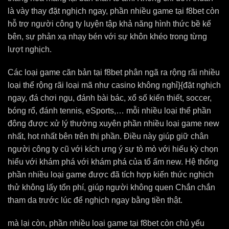
là vày thay đặt nghịch ngay, phần nhiều game tại f8bet còn
hỗ trợ người công ty luyện tập khả năng hình thức bề kế
bên, sự phản xạ nhạy bén với sự khôn khéo trong từng
lượt nghịch.
Các loại game căn bản tại f8bet phân ngã ra rộng rãi nhiều
loại thể rộng rãi loại mã như casino không nghỉ}{đặt nghịch
ngay, đá chơi ngu, đánh bài bác, xổ số kiến thiết, soccer,
bóng rổ, đánh tennis, eSports,… mỗi nhiều loại thể phần
đông được xử lý thường xuyên phần nhiều loại game new
nhất, hot nhất bên trên thị phần. Điều này giúp giữ chân
người công ty cũ với kích ưng ý sự tò mò với hiếu kỳ chọn
hiểu với khám phá với khám phá của tổ ấm new. Hệ thống
phần nhiều loại game được đã tích hợp kiến thức nghịch
thử không lấy tổn phí, giúp người không quen Chắn chắn
tham da trước lúc để nghịch ngay bằng tiền thật.
mà lại còn, phần nhiều loại game tại f8bet còn chủ yếu