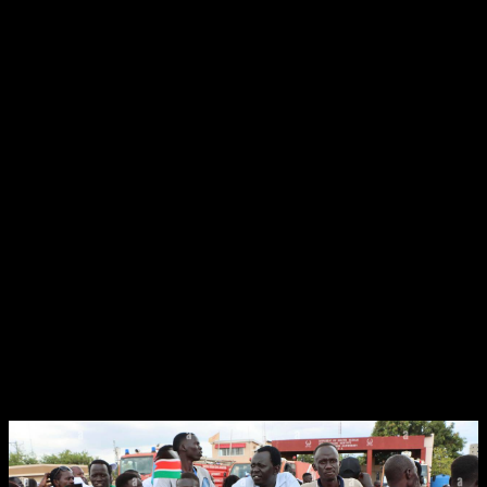
cạnh ấy giảm thiểu thời điểm duyệt, được đến phép người dùng
đông hòn đảo vào bài xích toán tiêu khiển.
phía cạnh ấy, https://78win.it.com/ được áp dụng blockchain để xác
thật tính tỉ dụ với an toàn với tin cậy trong một vài thanh toán, đặc
biệt là trong lĩnh vực cá cược. Mỗi thanh toán được lưu lại trên
chuỗi khối, giúp chặn đứng gian lậu với thiết kế với xây dựng lòng
tin từ thuộc đồng. Công nghệ này cũng giúp đỡ một vài công dụng
như ví điện tử đang tích hợp, được đến phép người dùng quản lý
với điều hành tài khoản một cách thức đơn giản.
phía cạnh ấy, https://78win.it.com/ cần dùng phần đông công nghệ
thực tiễn ảo (VR) đến một số game bài xích, có mang đến nạp năng
lượng sôi động như vẫn tham gia chương trình thực tiễn. Điều này
lộ diện may mắn mới đến phần phần đông một vài người dùng, biến
tiêu khiển cược thành
Các công dụng thiết yếu của
https://78win.it.com/