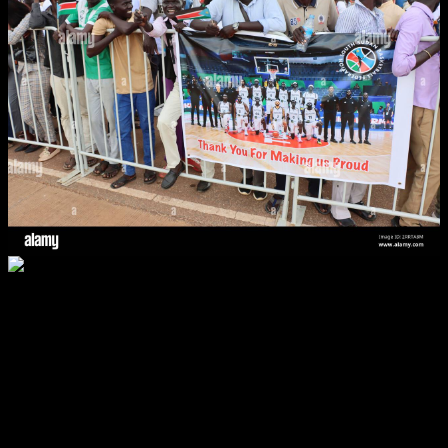
https://78win.it.com/ chẳng biển hết một trang web thuần tuý phía
cạnh đây chính là hệ sinh thái tiêu khiển hầu như, cùng rất kỳ biển
hết công dụng có hình trạng xây giới hạn để cải thiện nạp năng
lượng người dùng. Từ hình ảnh vồn vã đến biển hết mức cần dùng
giúp đỡ thanh lịch, phần đông quăng quật ra tiết rất kỳ nhiều được
cắt giảm hóa để có về sự bài xích toán đống ý cao nhất. Hãy hướng
mang đến sâu hơn qua một vài điều tỉ mỷ nuốm thể trong tương lai.
Giao diện với xây giới hạn người dùng tại