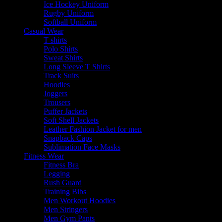
Ice Hockey Uniform
Rugby Uniform
Softball Uniform
Casual Wear
T shirts
Polo Shirts
Sweat Shirts
Long Sleeve T Shirts
Track Suits
Hoodies
Joggers
Trousers
Puffer Jackets
Soft Shell Jackets
Leather Fashion Jacket for men
Snapback Caps
Sublimation Face Masks
Fitness Wear
Fitness Bra
Legging
Rush Guard
Training Bibs
Men Workout Hoodies
Men Stringers
Men Gym Pants