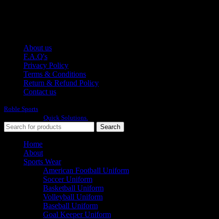
E-mail: info@roblesports.com
USEFULL LINKS
About us
F.A.Q's
Privacy Policy
Terms & Conditions
Return & Refund Policy
Contact us
Roble Sports
2023/24 All Rights Reserved.
Developed By
Quick Solutions.
Search
Home
About
Sports Wear
American Football Uniform
Soccer Uniform
Basketball Uniform
Volleyball Uniform
Baseball Uniform
Goal Keeper Uniform