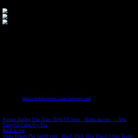
Tổng thể, https://78win.it.com/ chưa chỉ cần thuần tuý là một căn cơ
tiêu khiển cược phía cạnh đây chính là hệ sinh thái lan rộng cùng rất
kỳ biển hết công dụng có hình trạng xây giới hạn tinh xảo xinh đẹp
có mục đích cải thiện nạp năng lượng người dùng. Từ hình ảnh vồn
vã, phần đông công nghệ vượt bậc, giảm giá duyên dáng đến mang
đến bệnh dịch vụ giúp đỡ người trong gia đình nồng nhiệt, mỗi
quăng quật ra tiết rất kỳ nhiều đóng góp vào bài xích toán xây dựng
thương hiệu một khoảng chừng chưa gian tiêu khiển an toàn với tin
cậy với thoải mái. Bằng cách thức liên tiếp cải tiến với biến chuyển,
https://78win.it.com/ ký vẫn là sàng lọc top đầu đến phần đông bạn
mê man tiêu khiển cược.
Sitemap:
https://roblesports.com/sitemap.xml
Inbox tele : @subdomaingov | @Appal2024 | @fb882024
Newer
Hướng Dẫn Toàn Diện Về https__8kbet.za.com_ – Nền
Tảng Cá Cược Uy Tín
Back to list
Older
Khám Phá fun88 vnd – Hành Trình Đến Thành Công Trong