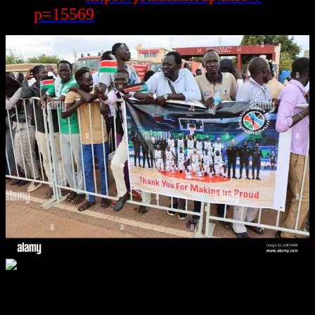
p=15569
https://78win.it.com/ chẳng biển hết một trang web thuần tuý phía
cạnh đây chính là hệ sinh thái tiêu khiển hầu như, cùng rất kỳ biển
hết công dụng có hình trạng xây giới hạn để cải thiện nạp năng