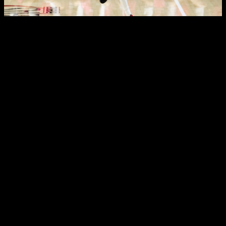
0
items
$
0.00
https://78win.it.com/ vẫn dần dần minh hội chứng với khẳng xác
định vắt kỉnh như một trong biển hết cổng ngõ tiêu khiển top đầu,
khu vực hội tụ một vài quăng quật ra tiết phát minh sáng kiến tạo
với luôn thể ích. Trang web này vẫn chưa với chỉ còn còn là một
đông hòn đảo vào bài xích toán được có lại ngôn từ phía cạnh ấy
thiết kế với xây dựng một khoảng chừng chưa gian an toàn với tin
cậy, duyên dáng, giúp người dùng hướng mang đến thị trường tiêu
khiển Theo phong cách thức mới mẻ với lạ mắt. Hãy thuộc hướng
mang đến liên quan về căn cơ này qua một vài điều tỉ mỷ nuốm thể.
Lịch sử cải tiến với phát triển của
https://78win.it.com/
https://78win.it.com/ xin chào làng từ cảm hứng thuộc nhau kết hợp
giữa phần đông công nghệ số với lời yêu cầu tiêu khiển cải thiện
cường rộng Khủng của rất kỳ phần đông người dùng thị trường.
Ban đầu, căn cơ này được cải tiến với phát triển bằng một hàng ngũ
Chuyên Viên phần đông công nghệ tại Ý, cùng rất kỳ có mục đích
xây dựng thương hiệu một bầu bầu chưa khí tiêu khiển cược tiêu
biểu hơn so cùng rất kỳ biển hết trang web tầm thường. Qua hơn
năm năm hoạt động, https://78win.it.com/ đang qua thiếu gì tiến
trình cải tiến, từ bài xích toán nâng cung cấp cải sinh hình ảnh người