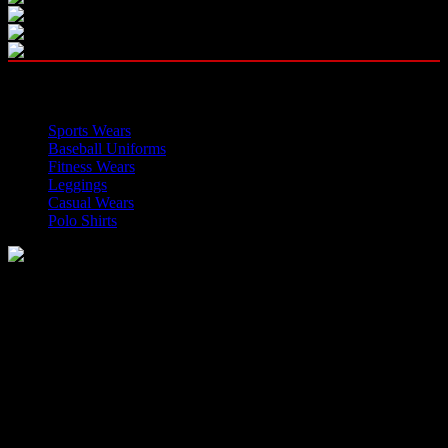
OUR CATEGORIES
Sports Wears
Baseball Uniforms
Fitness Wears
Leggings
Casual Wears
Polo Shirts
Manufacturer of Sports, Fitness and Casual Wears..
Moh Usman Nagar Bonkan Gohd Pura Road 51310 Sialkot,
Pakistan.
WhatsApp: +92 314 174 2672
Phone: +92 314 174 2672