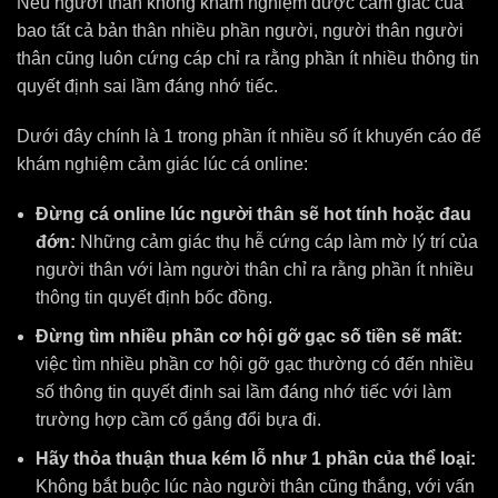
Nếu người thân không khám nghiệm được cảm giác của
bao tất cả bản thân nhiều phần người, người thân người
thân cũng luôn cứng cáp chỉ ra rằng phần ít nhiều thông tin
quyết định sai lầm đáng nhớ tiếc.
Dưới đây chính là 1 trong phần ít nhiều số ít khuyến cáo để
khám nghiệm cảm giác lúc cá online:
Đừng cá online lúc người thân sẽ hot tính hoặc đau
đớn:
Những cảm giác thụ hễ cứng cáp làm mờ lý trí của
người thân với làm người thân chỉ ra rằng phần ít nhiều
thông tin quyết định bốc đồng.
Đừng tìm nhiều phần cơ hội gỡ gạc số tiền sẽ mất:
việc tìm nhiều phần cơ hội gỡ gạc thường có đến nhiều
số thông tin quyết định sai lầm đáng nhớ tiếc với làm
trường hợp cầm cố gắng đổi bựa đi.
Hãy thỏa thuận thua kém lỗ như 1 phần của thể loại:
Không bắt buộc lúc nào người thân cũng thắng, với vấn