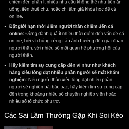
chiếm đến phần ít nhiều nhu cầu không thể như tiền ăn
uống, tiền thuê chủ, hoặc chi tầm giá khóa học để cá
online.
Đặt giới hạn thời điểm người thân chiếm đến cá
online:
Đừng dành quá ít nhiều thời điểm đến vấn đề cá
online, bởi vì chúng cứng cáp ảnh hưởng đến giai đoạn,
người thân, với nhiều số mối quan hệ phường hội của
người thân.
Hãy kiếm tìm sự cung cấp đến ví như như khách
hàng xiêu lòng dạt nhiều phần người sẽ mất khám
nghiệm:
Nếu người thân xiêu lòng dạt nhiều phần
người sẽ nghiện bài bác bạc, hãy kiếm tìm sự cung cấp
đến trong khoảng nhiều số chuyên nghiệp viên hoặc
nhiều số tổ chức phụ trợ.
Các Sai Lầm Thường Gặp Khi Soi Kèo