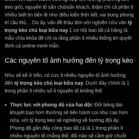
treo giò), nguyên tố sân chủ/sân khách, thậm chí cả phần ít
nhiều biết tin bên lề như điều kiện thời tiết, vai trung phong
trí cầu thủ… Do ấy, vấn đề thâu tóm với nghiên cứu vãn
tỷ
trọng kèo chủ loại bữa nay
1 cơ hội bao tất cả hãng là
mẫu chìa khóa để chỉ ra rằng phần ít nhiều thông tin quyết
định cá online minh mẫn.
Các nguyên tố ảnh hưởng đến tỷ trọng kèo
Như sẽ kể ở trên, có cực ít nhiều nguyên tố ảnh hưởng
đến
tỷ trọng kèo chủ loại bữa nay
. Dưới đây chính là 1
trong phần ít nhiều số ít nguyên tố không thể:
Thực lực với phong độ của hai đội:
Đội bóng táo
khuyết bạo hơn thường sẽ tiến hành coi như cao hơn
nữa, với tỷ trọng kèo sẽ nghiêng về hướng đội ấy.
Phong độ gần đây cũng bao tất cả là 1 trong phần ít
nhiều nguyên tố chẳng thể, đội nào sẽ cầm giữ chuỗi