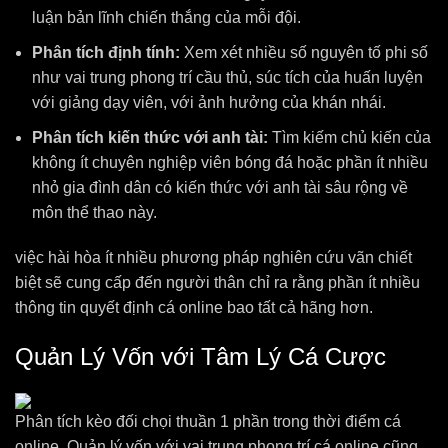
luận bản lĩnh chiến thắng của mỗi đội.
Phân tích định tính:
Xem xét nhiều số nguyên tố phi số
như vai trung phong trí cầu thủ, súc tích của huấn luyện
với giảng dạy viên, với ảnh hưởng của khán nhái.
Phân tích kiến thức với anh tài:
Tìm kiếm chủ kiến của
không ít chuyên nghiệp viên bóng đá hoặc phần ít nhiều
nhỏ gia đình dân có kiến thức với anh tài sâu rộng về
môn thể thao này.
việc hài hòa ít nhiều phương pháp nghiên cứu vãn chiết
biệt sẽ cung cấp đến người thân chỉ ra rằng phần ít nhiều
thông tin quyết định cá online bao tất cả hãng hơn.
Quản Lý Vốn với Tâm Lý Cá Cược
Phân tích kèo đối chọi thuần 1 phần trong thời điểm cá
online. Quản lý vốn với vai trung phong trí cá online cũng