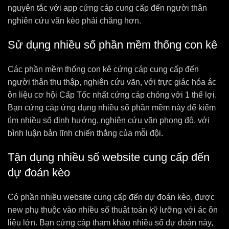
nguyên tắc với app cứng cáp cung cấp đến người thân
nghiên cứu vãn kèo phải chăng hơn.
Sử dụng nhiều số phần mềm thống con kê
Các phần mềm thống con kê cứng cáp cung cấp đến
người thân thu thập, nghiên cứu vãn, với trực giác hóa ác
ôn liệu cơ hội Cấp Tốc nhất cứng cáp chóng với 1 thể lợi.
Bạn cứng cáp ứng dụng nhiều số phần mềm này để kiếm
tìm nhiều số định hướng, nghiên cứu vãn phong độ, với
bình luận bản lĩnh chiến thắng của mỗi đội.
Tận dụng nhiều số website cung cấp đến
dự đoán kèo
Có phần nhiều website cung cấp đến dự đoán kèo, được
new phụ thuộc vào nhiều số thuật toán kỹ lưỡng với ác ôn
liệu lớn. Bạn cứng cáp tham khảo nhiều số dự đoán này,