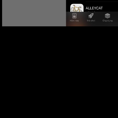
Để giúp mang lại đọc giả dễ dàng
vận tải game bài Sunwin iOS chư
lẵm khuyên bảo kỹ lưỡng từng bước một. Hãy khiến theo hầu hết điều
Tải Game Sunwin iOS Từ Trang Web Chính Thức
Đây là cơ hội chưa nguy hiểm nhất để
vận tải game bài Sunwin iOS
bị iOS của gia đình đọc giả. Thông thường, trang web xây dựng vẫn 
Sau lúc nhấp vào nút “Tải về mang lại iOS”, hệ thống vẫn nhà hễ đư
xây dựng công việc vận tải xuống cũng như thiết đặt. Quá trình này c
Sau lúc công việc vận tải xuống cũng như thiết đặt hoàn thành, hầu
tài khoản hoặc đăng nhập nếu cũng như cũng như khách hàng đang cướ
rằng đọc giả đang khiến nghiệm quăng quật ra tiết trang web buổi đầu
Bước Cài Đặt Game Sunwin iOS Từ App Store
Một cơ hội tiếp theo để
vận tải game bài Sunwin iOS chưa lấy giá