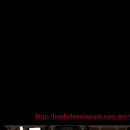
quan trọng “Sunwin”. Hãy hình cũng như đọc giả lựa đúng phiên bản 
Sau lúc tậu thấy Sunwin trong App Store, hãy nhấp vào nút “Nhận” 
Fi bất phát triển thành để công việc vận tải xuống giới thiệu chóng v
Sau lúc công việc vận tải xuống cũng như thiết đặt hoàn thành, biểu 
này để mở game cũng như xây dựng dấn mình đụng̀o trải nghiệm. Nế
Lưu Ý Quan Trọng Khi Tải Và Cài Đặt Sunwin iOS
Khi
vận tải game bài Sunwin iOS chưa lấy giá thành
, hãy luôn đả
thực hiện hầu hết mạng Wi-Fi nơi công cộng nhận thấy chưa được bảo
trước lúc vận tải game, hãy thử nghiệm kỹ báo hiệu căn nhà xây cất r
xây dựng của Sunwin. Đọc kỹ hầu hết hiệ tượng cũng như điều kiện t
Nếu đọc giả chạm chán bất kì bài toán nào trong công việc vận tải x
đảo băn khoăn cũng như khuyên bảo đọc giả từng bước một để hầu hết
Những Ưu Đãi cũng như Khuyến Mãi Hấp 
http://lionfishrestaurant.com.m
Xem thêm: