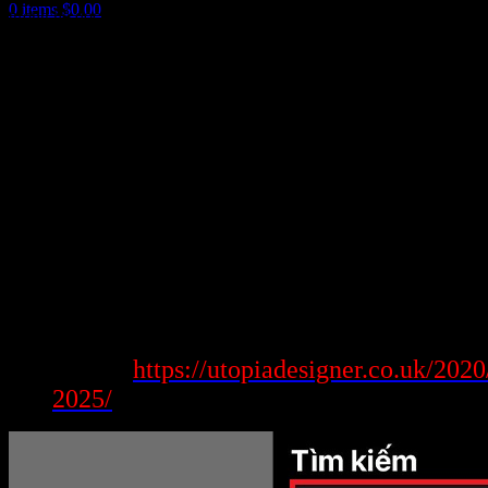
0
items
$
0.00
tương hỗ đọc giả nghịch 24/7.
Những Rủi Ro Khi Tải Game Sunwin Không Chính
câu hỏi
vận tải game bài Sunwin iOS chưa lấy giá thành
từ hầu hết
hết phần mềm ô nhiễm cũng như độc hại khác, gây cửa ngõ hàng đến ph
lường đảo là cứng cáp xẩy ra.
Dường cũng như, lúc nghịch trò giải trí thư dãn Sunwin từ hầu hết ng
khoản một cơ hội vô cớ. Chất lượng game cũng bao gồm thể nhận thấy
trọng cũng như chỉ còn vận tải game từ hầu hết nguồn tin cẩn.
Để đảm bảo đảm toàn chưa nguy hiểm cũng như giảm thiểu hầu cũng
dựng của Sunwin hoặc từ App Store. Hãy thử nghiệm kỹ báo hiệu căn 
Hướng Dẫn Tải cũng như Cài Đặt Sunwin i
https://utopiadesigner.co.uk/202
Xem thêm:
2025/