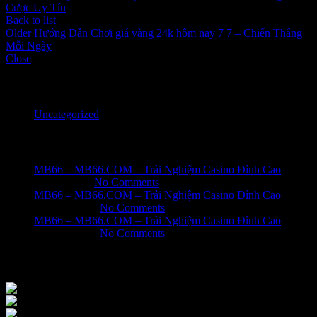
Cược Uy Tín
Back to list
Older
Hướng Dẫn Chơi giá vàng 24k hôm nay 7 7 – Chiến Thắng
Mỗi Ngày
Close
Categories
Uncategorized
Recent Posts
MB66 – MB66.COM – Trải Nghiệm Casino Đỉnh Cao
June 1, 2026
No Comments
MB66 – MB66.COM – Trải Nghiệm Casino Đỉnh Cao
May 31, 2026
No Comments
MB66 – MB66.COM – Trải Nghiệm Casino Đỉnh Cao
May 31, 2026
No Comments
Our Instagram