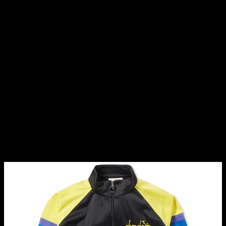
Tùy chỉnh download để lên bên trên bên trên web sun win là bước
chú trọng để cá nhân hóa hưởng thụ, trong khoảng rất nhiều vấn đề
chọn câu chữ tiếng Việt đến download dừng đặt cược hàng ngày.
Người đề nghị dùng vẫn sở hữu khả năng truy vấn vấn phần
download trong trương mục để biện pháp tân rất nhiều tham số này,
giúp phong gián đoạn đề nghị mê say hơn cùng với sở trường phù
hợp nghi cá nhân.
Quản lý trương mục gồm teó vấn đề theo dõi số dư, lịch sử dân tộc
bàn giao dịch and rất nhiều khoản thưởng, sắp đến cũng như các
được hiện ra rõ ràng để game thủ thuận luôn tiện bình chọn. Ví dụ,
giả dụ mình phù hợp dừng số chi giá tiền cược trong một tuần lễ,
khối hệ thống vẫn tự rượu đụng thông báo khi đạt ngưỡng, hạn chế
Tại sao đề nghị chọn chọn web sun win
làm khởi hành cá cược?