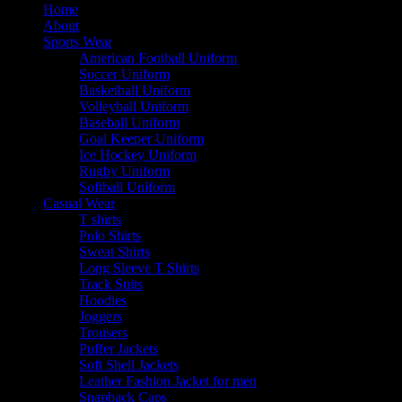
Home
About
Sports Wear
American Football Uniform
Soccer Uniform
Basketball Uniform
Volleyball Uniform
Baseball Uniform
Goal Keeper Uniform
Ice Hockey Uniform
Rugby Uniform
Softball Uniform
Casual Wear
T shirts
Polo Shirts
Sweat Shirts
Long Sleeve T Shirts
Track Suits
Hoodies
Joggers
Trousers
Puffer Jackets
Soft Shell Jackets
Leather Fashion Jacket for men
Snapback Caps