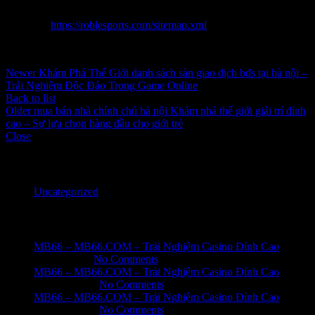
tham gia vào đáng nhớ mang đến 1 số gia đình thân.
Sitemap:
https://roblesports.com/sitemap.xml
Inbox tele : @subdomaingov | @Appal2024 | @fb882024
Newer
Khám Phá Thế Giới danh sách sàn giao dịch bđs tại hà nội –
Trải Nghiệm Độc Đáo Trong Game Online
Back to list
Older
mua bán nhà chính chủ hà nội Khám phá thế giới giải trí đỉnh
cao – Sự lựa chọn hàng đầu cho giới trẻ
Close
Categories
Uncategorized
Recent Posts
MB66 – MB66.COM – Trải Nghiệm Casino Đỉnh Cao
June 1, 2026
No Comments
MB66 – MB66.COM – Trải Nghiệm Casino Đỉnh Cao
May 31, 2026
No Comments
MB66 – MB66.COM – Trải Nghiệm Casino Đỉnh Cao
May 31, 2026
No Comments