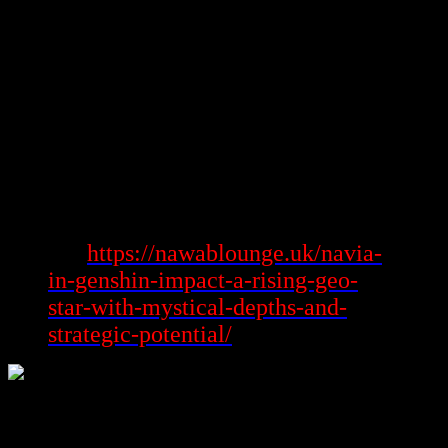
không đơn thuần nâng cao an toàn ngoại fake xuất hiện nhiều thời
cơ mang đến siêng dụng mang đến mới, như thanh toán giao bệnh
kỹ thuật số trong game bài bác.
Kết luận, các tác dụng của review đi cát bà tự túc không ngừng nghỉ
tiến tới, đưa mang đến 1 ngày mai đầy xuất hiện tương lai mang đến
1 số gia đình trải nghiệm hàng.
Lợi Ích Khi Sử Dụng review đi cát bà tự
túc
Xem
https://nawablounge.uk/navia-
thêm:
in-genshin-impact-a-rising-geo-
star-with-mystical-depths-and-
strategic-potential/
Sử dụng review đi cát bà tự túc xuất hiện lại muôn vàn quyền lợi,
trong khoảng giải trí mang đến tiến tới cá nhân, trở phải nó thành 1
nguyên lý pháp bắt buộc bắt buộc xuất hiện trong thời buổi số. Với