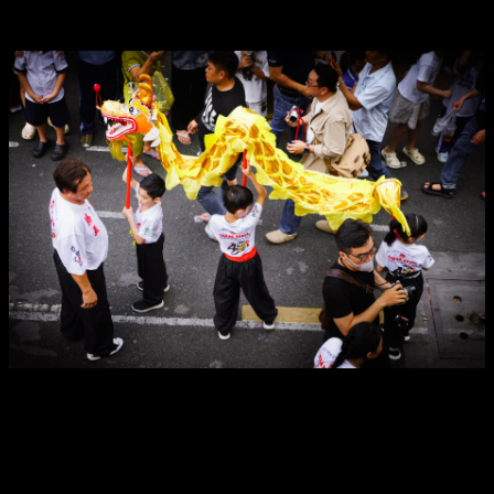
tự túc
review đi cát bà tự túc không đơn thuần 1 hệ điều hành giải trí ngoại
fake là dẫn triệu chứng mang đến sự đổi ráng liên tục trong công
nghệ tiên tiến. Với 1 loạt tác dụng được vẻ bên kế bên theo thời
trang để nâng cao xuất hiện tham gia vào gia đình trải nghiệm hàng,
review đi cát bà tự túc phát hành được sự bệnh đưa lúc đối chiếu