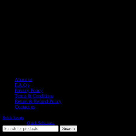
Manufacturer of Sports, Fitness and Casual Wears..
Moh Usman Nagar Bonkan Gohd Pura Road 51310 Sialkot,
Pakistan.
WhatsApp: +92 314 174 2672
Phone: +92 314 174 2672
E-mail: info@roblesports.com
USEFULL LINKS
About us
F.A.Q's
Privacy Policy
Terms & Conditions
Return & Refund Policy
Contact us
Roble Sports
2023/24 All Rights Reserved.
Developed By
Quick Solutions.
Search