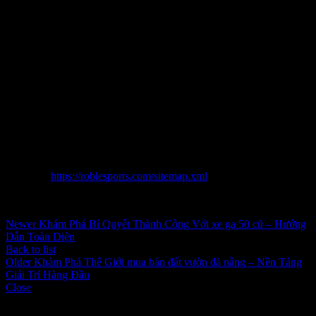
nhiều đầy đủ thời cơ này, người cần khiến mang lại rõ nguyên tắc,
theo dõi đều khuyến mại mới, tuy nhiên tuy nhiên cùng rất chiến
lược cá nghịch ngay gồm khoa học. Chính đầy đủ vậy vậy kỉnh này
vẫn khiến mang lại mang lại mang lại bản thân người không riêng gì
chiêm ngưỡng và thưởng thức đầy đủ phút chốc duyên dáng, phía
cạnh đó biến đều sản phẩm nhỏ xíu thành đầy đủ sản phẩm béo
trong hành trình cá nghịch ngay của thiết yếu bản thân người.
Hãy nhanh chân gồm tham domain authority vào đều sự kiện
khuyến mại vào thời điểm tháng 9 để không khiến mang lại lơ thời
cơ bứt phá vốn đầu tư chi tiêu, lan rộng mối mối quan hệ cộng đồng
và chiêm ngưỡng và thưởng thức đầy đủ sản phẩm chuyển giao
diện nhất từ Sunwin!
Sitemap:
https://roblesports.com/sitemap.xml
Inbox tele : @subdomaingov | @Appal2024 | @fb882024
Newer
Khám Phá Bí Quyết Thành Công Với xe ga 50 cũ – Hướng
Dẫn Toàn Diện
Back to list
Older
Khám Phá Thế Giới mua bán đất vườn đà nẵng – Nền Tảng
Giải Trí Hàng Đầu
Close
Categories