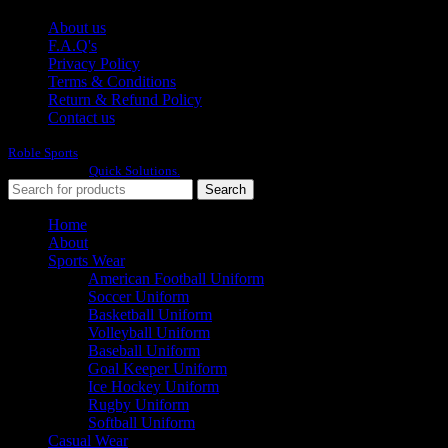
About us
F.A.Q's
Privacy Policy
Terms & Conditions
Return & Refund Policy
Contact us
Roble Sports
2023/24 All Rights Reserved.
Developed By
Quick Solutions.
Search
Home
About
Sports Wear
American Football Uniform
Soccer Uniform
Basketball Uniform
Volleyball Uniform
Baseball Uniform
Goal Keeper Uniform
Ice Hockey Uniform
Rugby Uniform
Softball Uniform
Casual Wear