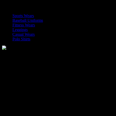
OUR CATEGORIES
Sports Wears
Baseball Uniforms
Fitness Wears
Leggings
Casual Wears
Polo Shirts
Manufacturer of Sports, Fitness and Casual Wears..
Moh Usman Nagar Bonkan Gohd Pura Road 51310 Sialkot,
Pakistan.
WhatsApp: +92 314 174 2672
Phone: +92 314 174 2672
E-mail: info@roblesports.com
USEFULL LINKS