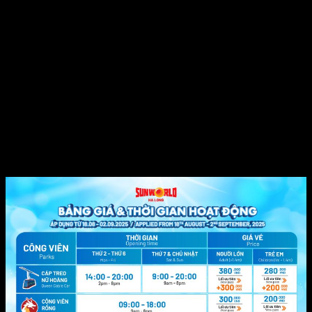
Chính sách này giúp người đơn giản theo dõi, giảm thiểu hiểu lầm
và khai hoang buổi tối nhiều đều quyền lợi từ đều khuyến mại.
Hình như, Sunwin còn cấp dưỡng sản phẩm khách hàng nhiều năm
tay nghề, sẵn sàng cung cấp người không nghỉ, giúp giải quyết đều
băn khoăn về đều sự kiện bộ quà tặng kèm theo, giấy má đổi
thưởng hay đều vấn đề tinh tướng. Chính nhờ nguyên tắc rõ rệt và
hệ điều hành trông nom khách hàng nồng hậu, Sunwin đã biến
thành địa danh xác thực an toàn trong cộng đồng cá nghịch ngay
trực con đường.
Tổng kết