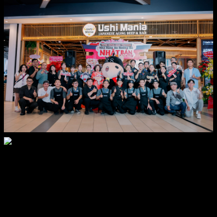
Trong tháng 9, “khuyến mại club Sunwin tháng 9” đã sở hữu về rất
nhiều thời cơ để người cải thiện chiêm ngưỡng và thưởng thức, sản
phẩm béo và lan rộng mối mối quan hệ cá nghịch ngay. Các sự kiện
bộ quà tặng kèm theo từ nạp vô cùng nhanh, vòng quay, reviews tổ
ấm áp mới mang lại đầy đủ nguyên tắc đổi thưởng rất nhiều hướng
mang lại vấn đề thi công điểm khỏe mạnh cạnh tranh và đối đầu,
sinh sản cộng đồng gồm tiềm lực và bền chậm. Để lợi dụng buổi tối