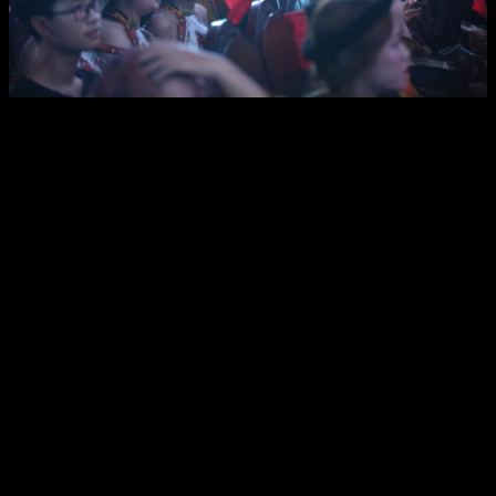
0
items
$
0.00
Tháng 9 luôn là thời điểm của mùa thu dịu dàng nữ giới tính, dẫu
thay đối cùng rất đều tín đồ cá nghịch ngay, tháng 9 còn là 1 mùa
của không ít thời cơ quánh biệt. Sunwin đã tiến hành loạt khuyến
mại quánh biệt mang lại cộng đồng chúng ta của thiết yếu bản thân
người, mục đích giữ chân khách hàng cũ và quyến rũ người mới.
Các khuyến mại này vẫn không riêng gì dừng trong đầy đủ sự kiện
thưởng nạp vô cùng nhanh, phía cạnh đó bao gồm đầy đủ hoạt cồn
giải trí thư dãn hoạt cồn và sinh hoạt tích điểm, vòng quay may mắn
may mắn tài lộc, và đều khuyến mại độc quyền chỉ dành riêng tháng
9.
Chúng ta vẫn cùng rất phân tích đã từng tinh tướng của sự kiện
khuyến mại này, rưa nỗ lực phương pháp để lợi dụng buổi tối nhiều
đều thời cơ suốt trong quãng quãng thời kì khuyến mại diễn ra.
Cơ chế buổi chuyển giao lưu của khuyến mại club
Sunwin tháng 9
Về cốt yếu, đều sự kiện khuyến mại rất nhiều hướng mang lại vấn