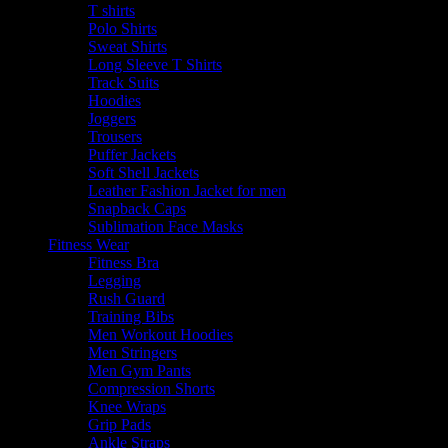
T shirts
Polo Shirts
Sweat Shirts
Long Sleeve T Shirts
Track Suits
Hoodies
Joggers
Trousers
Puffer Jackets
Soft Shell Jackets
Leather Fashion Jacket for men
Snapback Caps
Sublimation Face Masks
Fitness Wear
Fitness Bra
Legging
Rush Guard
Training Bibs
Men Workout Hoodies
Men Stringers
Men Gym Pants
Compression Shorts
Knee Wraps
Grip Pads
Ankle Straps