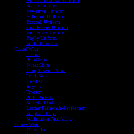
American Football Uniform
Soccer Uniform
Basketball Uniform
Volleyball Uniform
Baseball Uniform
Goal Keeper Uniform
Ice Hockey Uniform
Rugby Uniform
Softball Uniform
Casual Wear
T shirts
Polo Shirts
Sweat Shirts
Long Sleeve T Shirts
Track Suits
Hoodies
Joggers
Trousers
Puffer Jackets
Soft Shell Jackets
Leather Fashion Jacket for men
Snapback Caps
Sublimation Face Masks
Fitness Wear
Fitness Bra