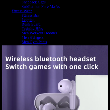
Snapback Caps
cộng đồng game thủ chơi cá cược live tại thị trường Việt. Việc tìm
Sublimation Face Masks
hiểu về
cược bóng đá uy tín
đòi hỏi sự cẩn trọng và đánh giá
Fitness Wear
khách quan để hiểu rõ tiềm năng cũng như những rủi ro tiềm ẩn.
Fitness Bra
Bài viết này sẽ phân tích sâu rộng về giao diện chơi game này từ
Legging
nhiều góc độ khác nhau.
Rush Guard
Training Bibs
Sự Phát Triển Và Vị Thế Của cược bóng
Men Workout Hoodies
đá uy tín Trên Thị Trường
Men Stringers
Men Gym Pants
Compression Shorts
Knee Wraps
Grip Pads
Ankle Straps
Wrist Straps
Weight Lifting Belts
Contact
Search
Wishlist
0
items
$
0.00
Menu