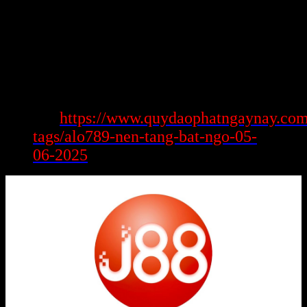
xử lý khiếu nại, tiếp nhận phản hồi từ game thủ và đưa ra giải pháp
thỏa đáng. Việc xử lý khiếu nại một cách công bằng và minh bạch
sẽ giúp xây dựng lòng tin và uy tín cho
cược bóng đá uy tín
.
Những Thách Thức Và Cơ Hội Phát Triển
Của cược bóng đá uy tín
Xem
https://www.quydaophatngaynay.co
thêm:
tags/alo789-nen-tang-bat-ngo-05-
06-2025