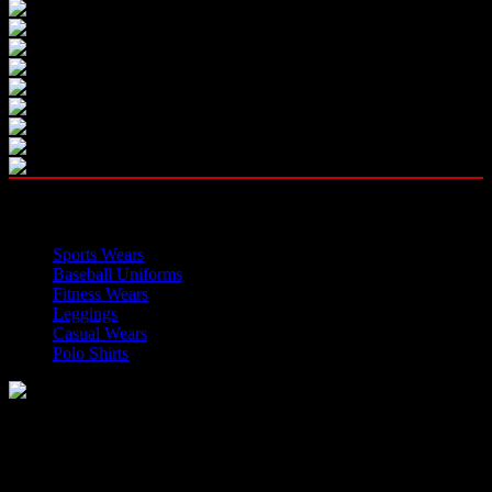
OUR CATEGORIES
Sports Wears
Baseball Uniforms
Fitness Wears
Leggings
Casual Wears
Polo Shirts
Manufacturer of Sports, Fitness and Casual Wears..
Moh Usman Nagar Bonkan Gohd Pura Road 51310 Sialkot,