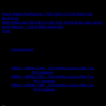
Inbox tele : @subdomaingov | @Appal2024 | @fb882024
Newer
Khám Phá 8xbet.lat – Nền Tảng Cá Cược Đẳng Cấp
Back to list
Older
Khám phá Thế giới Cá Cược Trực Tuyến tại kèo nhà cái trực
tuyến hôm nay – Trải Nghiệm Hàng Đầu
Close
Categories
Uncategorized
Recent Posts
MB66 – MB66.COM – Trải Nghiệm Casino Đỉnh Cao
June 1, 2026
No Comments
MB66 – MB66.COM – Trải Nghiệm Casino Đỉnh Cao
May 31, 2026
No Comments
MB66 – MB66.COM – Trải Nghiệm Casino Đỉnh Cao
May 31, 2026
No Comments
Our Instagram