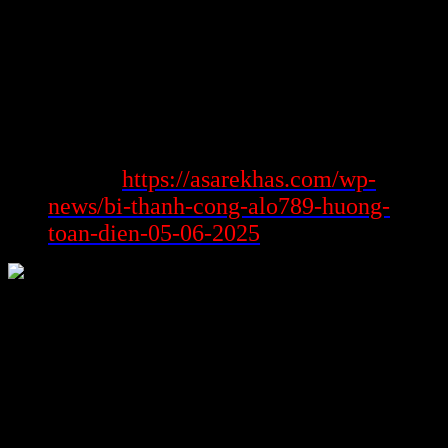
ngũ dịch vụ khách hàng chuyên nghiệp, thân thiện và nhiệt tình sẽ
tạo được ấn tượng tốt và tăng lòng tin của game thủ đối với
cược
bóng đá uy tín
.
An Toàn Và Bảo Mật Thông Tin Trên
cược bóng đá uy tín – Một Vấn Đề Cần
Quan Tâm
https://asarekhas.com/wp-
Xem thêm:
news/bi-thanh-cong-alo789-huong-
toan-dien-05-06-2025
An toàn và giữ kín dữ liệu thông tin người dùng là vấn đề được đặt
lên hàng đầu đối với bất kỳ sân chơi nào, đặc biệt là
cược bóng đá
uy tín
. Việc giữ kín dữ liệu cao cho thông tin cá nhân và tài khoản
của game thủ là điều cần thiết để xây dựng lòng tin và duy trì sự
phát triển bền vững.
Chính sách giữ kín dữ liệu thông tin