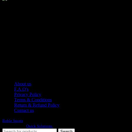
Manufacturer of Sports, Fitness and Casual Wears..
Moh Usman Nagar Bonkan Gohd Pura Road 51310 Sialkot,
Pakistan.
WhatsApp: +92 314 174 2672
Phone: +92 314 174 2672
E-mail: info@roblesports.com
USEFULL LINKS
About us
F.A.Q's
Privacy Policy
Terms & Conditions
Return & Refund Policy
Contact us
Roble Sports
2023/24 All Rights Reserved.
Developed By
Quick Solutions.
Search