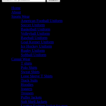
Home
About
Sports Wear
American Football Uniform
Soccer Uniform
Basketball Uniform
Volleyball Uniform
Baseball Uniform
Goal Keeper Uniform
Ice Hockey Uniform
Rugby Uniform
Softball Uniform
Casual Wear
T shirts
Polo Shirts
Sweat Shirts
Long Sleeve T Shirts
Track Suits
Hoodies
Joggers
Trousers
Puffer Jackets
Soft Shell Jackets
Leather Fashion Jacket for men