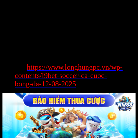
được. Kết quả đã xuất hiện, trong 1 tập trung đủ Khủng, chuỗi số
666 đã Open sở hữu 1 Phần Trăm nuốm định, và điều đấy đã không
còn hội chứng thật được bất kì nguyên lý cực kỳ ngẫu nhiên nào.
câu hỏi làm đến rõ về Phần Trăm thống con gà giúp ta nhìn dấn
chung cư giá 2 tỷ ở hà nội 1 cách khách quan và nhiều loại bỏ khôn
cùng các suy luận phi hợp lý xác định vào cảm tính.
kết luận
Xem
https://www.longhungpc.vn/wp-
thêm:
contents/i9bet-soccer-ca-cuoc-
bong-da-12-08-2025