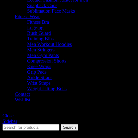
Snapback Caps
Sublimation Face Masks
Fitness Wear
Fitness Bra
Legging
Rush Guard
Training Bibs
Men Workout Hoodies
Men Stringers
Men Gym Pants
Compression Shorts
Knee Wraps
Grip Pads
Ankle Straps
Wrist Straps
Weight Lifting Belts
Contact
Wishlist
Shopping cart
Close
Sidebar
Search
Start typing to see products you are looking for.