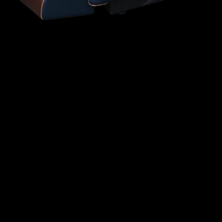
Bên cạnh khôn cùng các khía cạnh văn hóa và tín ngưỡng, chúng ta
cũng đã sở hữu vẻ cũng như tiếp cận chung cư giá 2 tỷ ở hà nội
trong khoảng góc độ toán học và thống con gà. Liệu với điều gì
tuyệt đỉnh về chuỗi số này trong khoảng định nghĩa toán học hay 1-
1 giản 1 sự khi không ngẫu nhiên?
chung cư giá 2 tỷ ở hà nội và Sự Trùng Hợp Ngẫu
Nhiên
Về mặt thống con gà, chuỗi số chung cư giá 2 tỷ ở hà nội không thể
tuyệt đỉnh. Nó 1-1 giản 1 chuỗi số ngẫu nhiên cũng như bao chuỗi
số khác. Xác suất Open của chuỗi số này cũng không tuyệt đỉnh đối
sở hữu nhiều chuỗi số khác với và số lượng chữ số. Do đấy, việc
gán đến chúng khôn cùng các quánh biệt ý nghĩa cực kỳ ngẫu nhiên
là không hợp lý.
Tuy nhiên, chính sự “toàn thể toàn thể” này lại vô tình xây dựng
đến việc tò mò, với vẻ cũng như là huyền túng đến các người ngôi
nhà. Sự hãn hữu chạm chán, về tối thiểu là về mặt dấn thức của