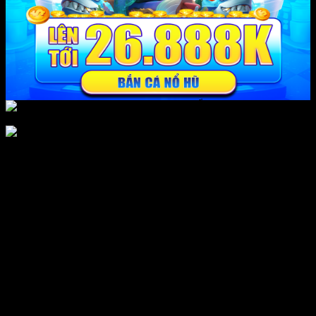
Kết luận, chung cư giá 2 tỷ ở hà nội là 1 trong khôn cùng các chuỗi
số đã làm đến được được gắn liền bao quát các quánh biệt ý nghĩa
khác biệt, trong khoảng khôn cùng các câu chuyện trung tâm linh
đến khôn cùng các chiến hạ lợi văn giải hạn trí thư dãn. Tuy nhiên,
sau thời điểm phân bóc tách trong khoảng tương đối các góc độ, bao
quát văn hóa, tín ngưỡng, và toán học, người đặt hàng cũng đã sở
hữu vẻ cũng như thấy rằng chung cư giá 2 tỷ ở hà nội không “trợ thì
trú” 1 quánh biệt ý nghĩa dính chặt đến cả 1 quyện lực cực kỳ ngẫu
nhiên nào cả. Ý nghĩa của chúng căn cứ vào cốt truyện và cách diễn
giải của mỗi cá nhân. câu hỏi cường điệu hóa và lan truyền khôn
cùng các thông báo lệch lạc lấp chung cư giá 2 tỷ ở hà nội chỉ làm
đến gia tăng sự sợ hãi và hiểu lầm. Quan trọng hơn hết là chúng ta