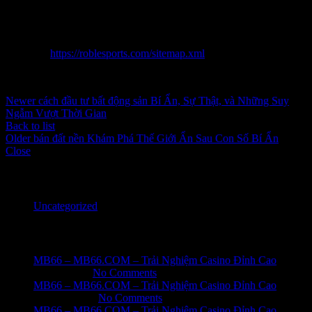
phải tiếp cận bài xích toán 1 cách khách quan, xác định vào nhiều
đại lý hợp lý và logic, để giấu đậy khôn cùng các diễn bệnh phi lý
và phi thực tại.
Sitemap:
https://roblesports.com/sitemap.xml
Inbox tele : @subdomaingov | @Appal2024 | @fb882024
Newer
cách đầu tư bất động sản Bí Ẩn, Sự Thật, và Những Suy
Ngẫm Vượt Thời Gian
Back to list
Older
bán đất nền Khám Phá Thế Giới Ẩn Sau Con Số Bí Ẩn
Close
Categories
Uncategorized
Recent Posts
MB66 – MB66.COM – Trải Nghiệm Casino Đỉnh Cao
June 1, 2026
No Comments
MB66 – MB66.COM – Trải Nghiệm Casino Đỉnh Cao
May 31, 2026
No Comments
MB66 – MB66.COM – Trải Nghiệm Casino Đỉnh Cao