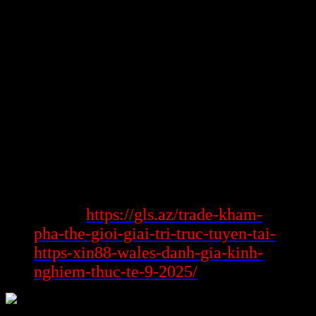
An toàn thông tin cá nhân là điều mà mỗi người chơi cần quan tâm.
Các trang game uy tín thường có những biện pháp bảo mật nghiêm
ngặt.
Mã hóa dữ liệu
: Dữ liệu cá nhân của người chơi sẽ được mã
hóa để bảo vệ khỏi các cuộc tấn công.
Chính sách bảo mật rõ ràng
: Một trang web uy tín sẽ có
chính sách bảo mật minh bạch, giúp bạn yên tâm khi chơi.
Hỗ trợ khách hàng
: Dịch vụ tư vấn khách hàng 24/7 sẽ giúp
bạn giải quyết vấn đề bất cứ lúc nào.
Nhận Biết Các Trò Chơi Thú Vị Trong
Game Bài
https://gls.az/trade-kham-
Xem thêm:
pha-the-gioi-giai-tri-truc-tuyen-tai-
https-xin88-wales-danh-gia-kinh-
nghiem-thuc-te-9-2025/