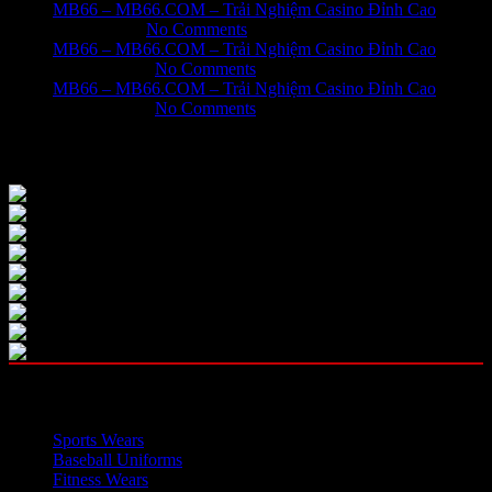
MB66 – MB66.COM – Trải Nghiệm Casino Đỉnh Cao
June 1, 2026
No Comments
MB66 – MB66.COM – Trải Nghiệm Casino Đỉnh Cao
May 31, 2026
No Comments
MB66 – MB66.COM – Trải Nghiệm Casino Đỉnh Cao
May 31, 2026
No Comments
Our Instagram
OUR CATEGORIES
Sports Wears
Baseball Uniforms
Fitness Wears