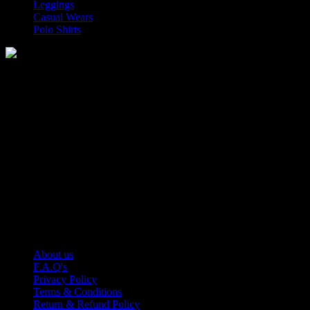
Leggings
Casual Wears
Polo Shirts
Manufacturer of Sports, Fitness and Casual Wears..
Moh Usman Nagar Bonkan Gohd Pura Road 51310 Sialkot,
Pakistan.
WhatsApp: +92 314 174 2672
Phone: +92 314 174 2672
E-mail: info@roblesports.com
USEFULL LINKS
About us
F.A.Q's
Privacy Policy
Terms & Conditions
Return & Refund Policy