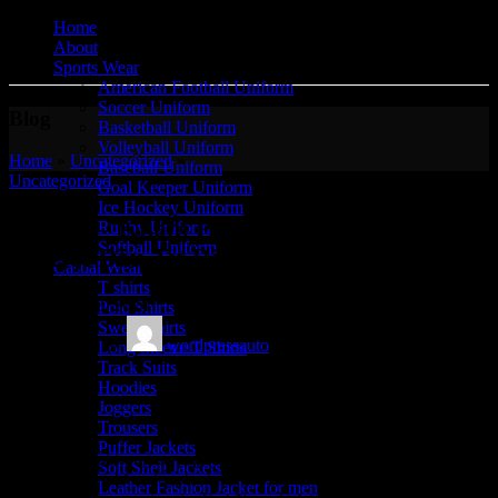
Home
About
Sports Wear
American Football Uniform
Soccer Uniform
Blog
Basketball Uniform
Volleyball Uniform
Home
»
Uncategorized
»
Baseball Uniform
Uncategorized
Goal Keeper Uniform
Ice Hockey Uniform
bk8866 – Khám Phá Thế Giới Giải Trí và
Rugby Uniform
Softball Uniform
Cơ Hội Đầu Tư Đặc Sắc
Casual Wear
T shirts
July 13, 2024
Polo Shirts
Sweat Shirts
Posted by
wordpressauto
Long Sleeve T Shirts
Track Suits
13
Jul
Hoodies
Joggers
bk8866
Trousers
Puffer Jackets
bk8866 là một trong căn nguyên tiêu khiển online đã say đắm sự
Soft Shell Jackets
phải nhớ của tương đối phổ biến hóa dân sinh yêu ưng ý cá cược
Leather Fashion Jacket for men