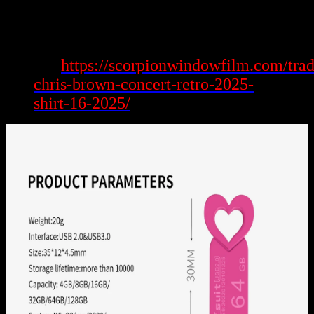
Ưu Điểm Vượt Trội Của Nền Tảng 98Win
Xem
https://scorpionwindowfilm.com/trad
thêm:
chris-brown-concert-retro-2025-
shirt-16-2025/