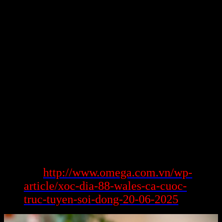
kiến thức chuyên sâu về các trò tham gia, các chương trình tặng
ngay, và các quy định của 98Win. Họ có thể giải đáp mọi thắc mắc
của bạn một cách nhanh chóng và chính xác, giúp bạn giải quyết
các vấn đề một cách hiệu quả.
Ngoài ra, 98Win còn có một trang FAQ (Câu hỏi thường gặp) với
đầy đủ các câu hỏi và câu trả lời liên quan đến các vấn đề thường
gặp của cộng đồng người dùng. Bạn có thể tham khảo trang FAQ
này để tự giải đáp các thắc mắc của mình một cách nhanh chóng và
tiện lợi. Sự chu đáo và chuyên nghiệp trong dịch vụ chăm sóc khách
hàng đã giúp 98Win tạo dựng được mối quan hệ tốt đẹp với cộng
đồng người dùng và khẳng định vị thế của mình trên thị trường
mạng cá cược uy tín.
Hướng Dẫn Chi Tiết Cách Tham Gia
98Win
Xem
http://www.omega.com.vn/wp-
thêm:
article/xoc-dia-88-wales-ca-cuoc-
truc-tuyen-soi-dong-20-06-2025