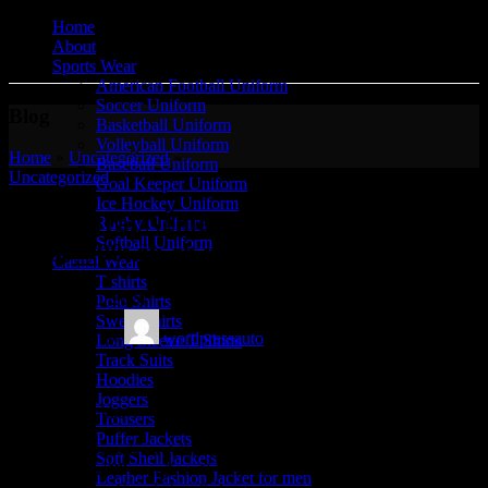
Home
About
Sports Wear
American Football Uniform
Soccer Uniform
Blog
Basketball Uniform
Volleyball Uniform
Home
»
Uncategorized
»
Baseball Uniform
Uncategorized
Goal Keeper Uniform
Ice Hockey Uniform
98Win Trải Nghiệm Cá Cược Đỉnh Cao –
Rugby Uniform
Softball Uniform
Https__98win.gb.net_
Casual Wear
T shirts
July 10, 2024
Polo Shirts
Sweat Shirts
Posted by
wordpressauto
Long Sleeve T Shirts
Track Suits
10
Jul
Hoodies
Joggers
kết quả miền bac
Trousers
Puffer Jackets
Chào mừng bạn đến với thế giới máy xoay game đầy thú vị và hấp
Soft Shell Jackets
dẫn tại
https://98win.gb.net/
. Nơi đây không chỉ là một nhà cái giải
Leather Fashion Jacket for men