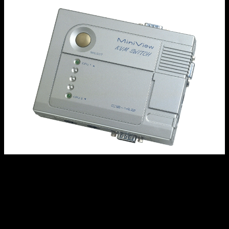
Https://98win.gb.net/
không chỉ là một nhà cái mạng cá cược uy
tín, mà còn là một cộng đồng giải trí sôi động, nơi bạn có thể mãn
nhãn đam mê và kết nối với những người cùng sở thích. Với sự đa
dạng về trò tham gia, ưu điểm vượt trội, và tặng ngay siêu hot,
98Win hứa hẹn sẽ mang đến cho bạn những trải nghiệm cá cược
đỉnh cao và khó quên. Hãy đến và khám phá thế giới tham gia cược
thể thao đầy thú vị tại 98Win ngay hôm nay!