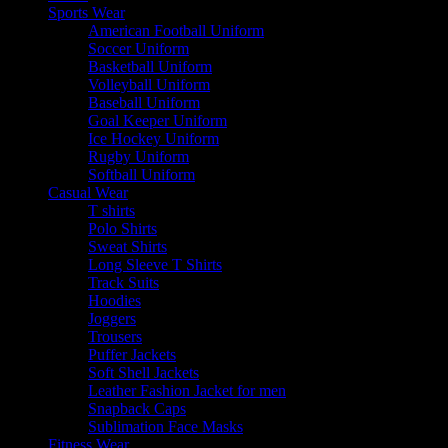
Sports Wear
American Football Uniform
Soccer Uniform
Basketball Uniform
Volleyball Uniform
Baseball Uniform
Goal Keeper Uniform
Ice Hockey Uniform
Rugby Uniform
Softball Uniform
Casual Wear
T shirts
Polo Shirts
Sweat Shirts
Long Sleeve T Shirts
Track Suits
Hoodies
Joggers
Trousers
Puffer Jackets
Soft Shell Jackets
Leather Fashion Jacket for men
Snapback Caps
Sublimation Face Masks
Fitness Wear