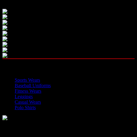
OUR CATEGORIES
Sports Wears
Baseball Uniforms
Fitness Wears
Leggings
Casual Wears
Polo Shirts
Manufacturer of Sports, Fitness and Casual Wears..